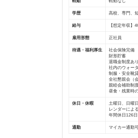
転勤
転勤なし
学歴
高校、専門、
給与
【想定年収】40
雇用形態
正社員
待遇・福利厚生
社会保険完備
財形貯蓄
退職金制度あり
社内のウォー
制服・安全靴
全社懇親会（
親睦会補助制
昼食・残業時
休日・休暇
土曜日、日曜
レンダーによ
年間休日126日
通勤
マイカー通勤