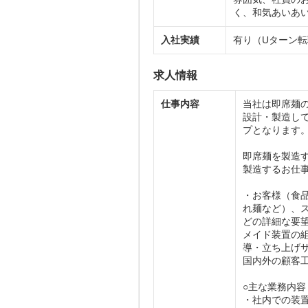
く、和気あいあ
入社実績
有り（Uターン
求人情報
仕事内容
当社は即席麺
設計・製造し
プとなります
即席麺を製造
製造するお
・お客様（食
れ麺など）、
どの詳細な要
メイド装置の
導・立ち上げ
国内外の顧客
○主な業務内容
・社内での