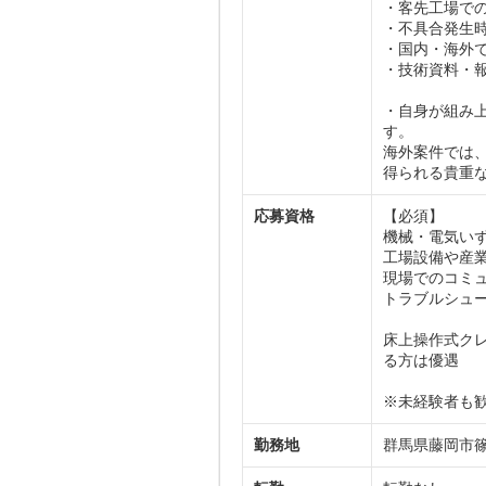
・客先工場で
・不具合発生
・国内・海外
・技術資料・
・自身が組み
す。
海外案件では
得られる貴重
応募資格
【必須】
機械・電気い
工場設備や産
現場でのコミ
トラブルシュ
床上操作式ク
る方は優遇
※未経験者も
勤務地
群馬県藤岡市篠