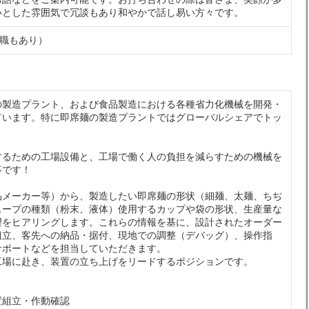
いとした雰囲気で冗談もあり和やかで話し易い方々です。
転職もあり）
の製造プラント、および食品製造における各種省力化機械を開発・
ています。特に即席麺の製造プラントではグローバルシェアでトッ
。
するための工場設備と、工場で働く人の負担を減らすための機械を
仕事です！
品メーカー等）から、製造したい即席麺の形状（細麺、太麺、ちぢ
スープの種類（粉末、液体）使用するカップや袋の形状、生産量な
望をヒアリングします。これらの情報を基に、設計されたオーダー
組立、客先への納品・据付、現地での調整（デバッグ）、操作指
サポートなどを担当していただきます。
工場に赴き、装置の立ち上げをリードするポジションです。
装置組立・作動確認