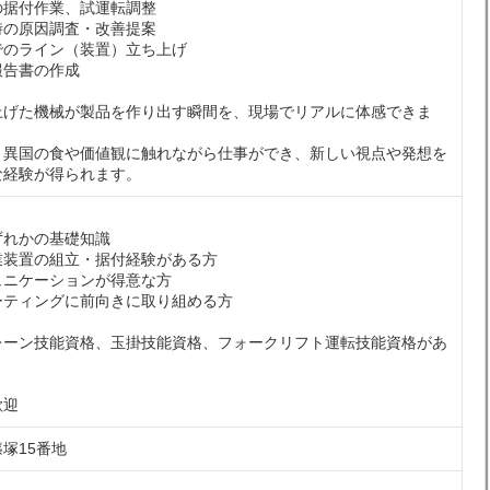
の据付作業、試運転調整
時の原因調査・改善提案
でのライン（装置）立ち上げ
報告書の作成
上げた機械が製品を作り出す瞬間を、現場でリアルに体感できま
、異国の食や価値観に触れながら仕事ができ、新しい視点や発想を
な経験が得られます。
ずれかの基礎知識
業装置の組立・据付経験がある方
ュニケーションが得意な方
ーティングに前向きに取り組める方
レーン技能資格、玉掛技能資格、フォークリフト運転技能資格があ
歓迎
塚15番地