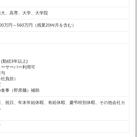
短大、高専、大学、大学院
0万円～560万円（残業20H/月を含む）
(勤続3年以上)
ターサーバー利用可
貸与
会社負担）
度
の食事（即席麺）補助
日、祝日、年末年始休暇、有給休暇、慶弔特別休暇、その他会社カ
る
可