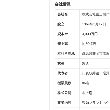
会社情報
会社名
株式会社冨士製作
設立
1964年2月17日
資本金
3,000万円
売上高
約50億円
本社所在地
群馬県藤岡市篠塚
業種
製造
代表者
代表取締役 櫻澤
従業員数
86名
株式公開
非上場
事業内容
製麺プラントの企