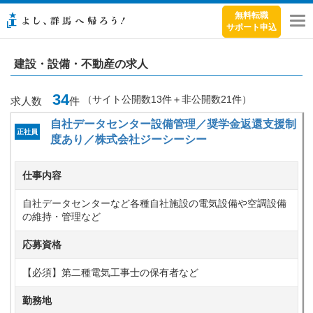
無料転職
サポート申込
メ
ニ
ュ
建設・設備・不動産の求人
ー
34
（サイト公開数
13
件＋非公開数
21
件）
求人数
件
自社データセンター設備管理／奨学金返還支援制
正社員
度あり／株式会社ジーシーシー
仕事内容
自社データセンターなど各種自社施設の電気設備や空調設備
の維持・管理など
応募資格
【必須】第二種電気工事士の保有者など
勤務地