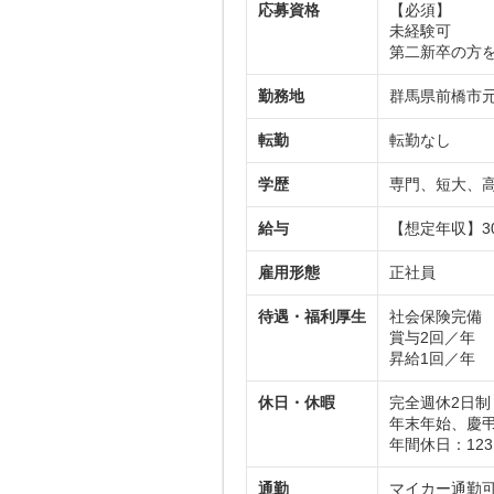
応募資格
【必須】
未経験可
第二新卒の方
勤務地
群馬県前橋市元総
転勤
転勤なし
学歴
専門、短大、
給与
【想定年収】3
雇用形態
正社員
待遇・福利厚生
社会保険完備
賞与2回／年
昇給1回／年
休日・休暇
完全週休2日制
年末年始、慶
年間休日：12
通勤
マイカー通勤