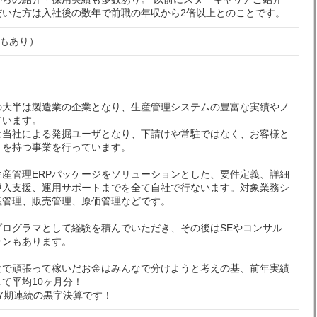
だいた方は入社後の数年で前職の年収から2倍以上とのことです。
職もあり）
の大半は製造業の企業となり、生産管理システムの豊富な実績やノ
ています。
は当社による発掘ユーザとなり、下請けや常駐ではなく、お客様と
りを持つ事業を行っています。
生産管理ERPパッケージをソリューションとした、要件定義、詳細
導入支援、運用サポートまでを全て自社で行ないます。対象業務シ
産管理、販売管理、原価管理などです。
プログラマとして経験を積んでいただき、その後はSEやコンサル
ランもあります。
なで頑張って稼いだお金はみんなで分けようと考えの基、前年実績
て平均10ヶ月分！
7期連続の黒字決算です！