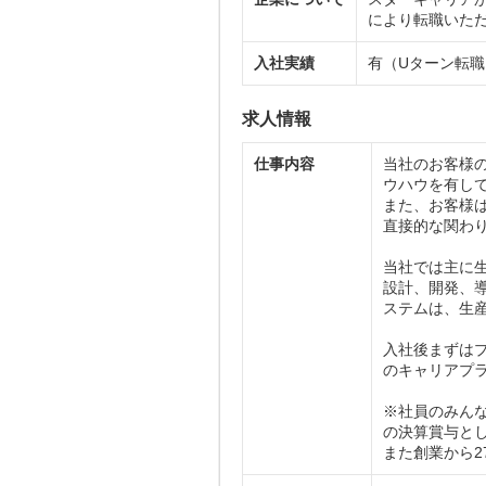
により転職いた
入社実績
有（Uターン転
求人情報
仕事内容
当社のお客様
ウハウを有し
また、お客様
直接的な関わ
当社では主に
設計、開発、
ステムは、生
入社後まずは
のキャリアプ
※社員のみん
の決算賞与とし
また創業から2