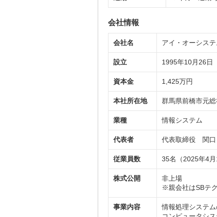
会社情報
会社名
アイ・オーシステ
設立
1995年10月26日
資本金
1,425万円
本社所在地
群馬県前橋市元総社
業種
情報システム
代表者
代表取締役 関口
従業員数
35名（2025年4
株式公開
非上場
※親会社はSBテ
事業内容
情報処理システム
コンピュータシス