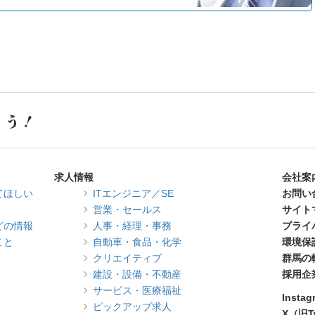
求人情報
会社案
てほしい
ITエンジニア／SE
お問い
営業・セールス
サイト
どの情報
人事・経理・事務
プライ
こと
自動車・食品・化学
環境保
クリエイティブ
群馬の
建設・設備・不動産
採用企
サービス・医療福祉
Instag
ピックアップ求人
X（旧Tw