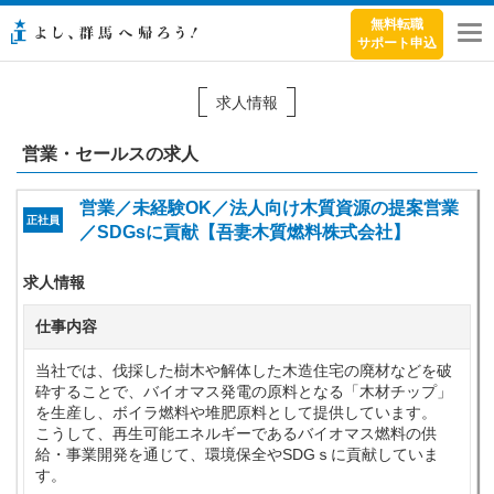
無料転職
サポート申込
メ
ニ
ュ
求人情報
ー
営業・セールスの求人
営業／未経験OK／法人向け木質資源の提案営業
正社員
／SDGsに貢献【吾妻木質燃料株式会社】
求人情報
仕事内容
当社では、伐採した樹木や解体した木造住宅の廃材などを破
砕することで、バイオマス発電の原料となる「木材チップ」
を生産し、ボイラ燃料や堆肥原料として提供しています。
こうして、再生可能エネルギーであるバイオマス燃料の供
給・事業開発を通じて、環境保全やSDGｓに貢献していま
す。