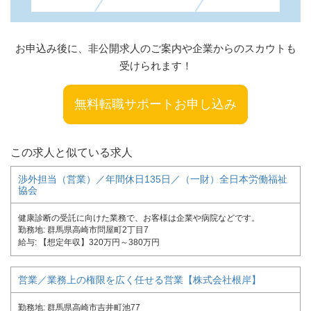
お申込み後に、非公開求人のご案内や企業からのスカウトも
受けられます！
無料転職サポートお申し込み
この求人と似ている求人
渉外担当（営業）／年間休日135日／（一財）全日本労働福祉
協会
健康診断の受託に向けた業務で、お客様は企業や病院などです。
勤務地
群馬県高崎市問屋町2丁目7
給与
【想定年収】320万円～380万円
営業／業務上の権限を広く任せる営業【株式会社根岸】
勤務地
群馬県高崎市吉井町池77