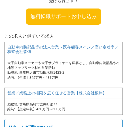
受けられます！
無料転職サポートお申し込み
この求人と似ている求人
自動車内装部品等の法人営業～既存顧客メイン／高い定着率／
株式会社森傳
大手自動車メーカーや大手サプライヤーを顧客とし、自動車内装部品や布
地等ファブリック材の営業活動
勤務地
群馬県太田市新田木崎1423-2
給与
【年収】345万円～437万円
営業／業務上の権限を広く任せる営業【株式会社根岸】
勤務地
群馬県高崎市吉井町池77
給与
【想定年収】430万円～600万円