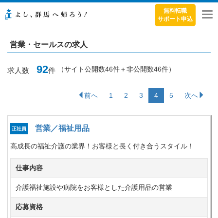
無料転職
サポート申込
メ
ニ
ュ
営業・セールスの求人
ー
92
（サイト公開数
46
件＋非公開数
46
件）
求人数
件
前へ
1
2
3
4
5
次へ
営業／福祉用品
正社員
高成長の福祉介護の業界！お客様と長く付き合うスタイル！
仕事内容
介護福祉施設や病院をお客様とした介護用品の営業
応募資格